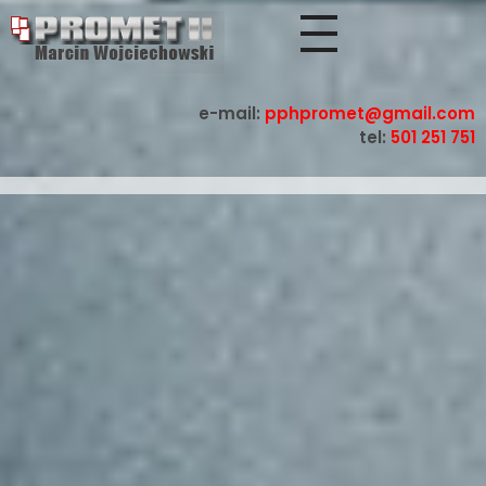
Promet Będzin - producent krat pomostowych
Kraty pomostowe, stopnie metalowe, ocynkowe kraty
e-mail:
pphpromet@gmail.com
tel:
501 251 751