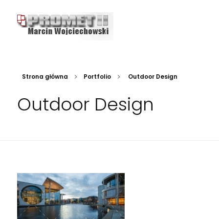
Promet Będzin - producent krat pomostowych
Kraty pomostowe, stopnie metalowe, ocynkowe kraty
Strona główna
Portfolio
Outdoor Design
Outdoor Design